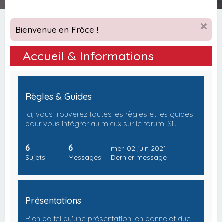
e
c
Bienvenue en Frôce !
h
e
Accueil & Informations
r
c
h
Règles & Guides
e
Ici, vous trouverez toutes les règles et les guides
r
pour vous intégrer au mieux sur le forum. Si…
6
6
mer. 02 juin 2021
Sujets
Messages
Dernier message
Présentations
Rien de tel qu'une présentation, en bonne et due