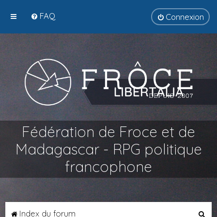
FAQ
Connexion
Fédération de Froce et de
Madagascar - RPG politique
francophone
R
Index du forum