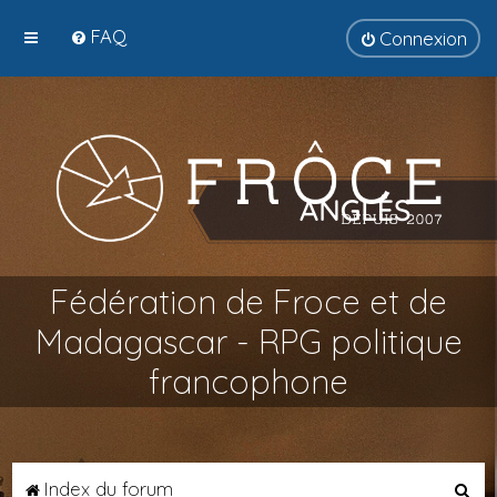
FAQ
Connexion
Fédération de Froce et de
Madagascar - RPG politique
francophone
R
Index du forum