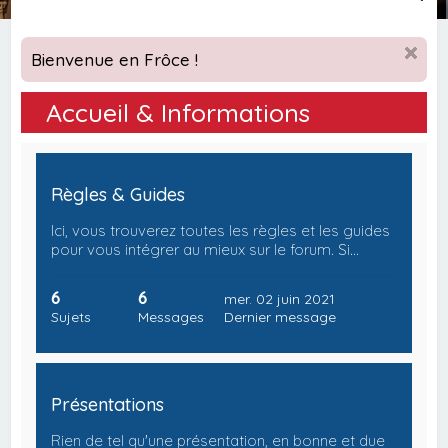
e
c
Bienvenue en Frôce !
h
e
Accueil & Informations
r
c
h
Règles & Guides
e
Ici, vous trouverez toutes les règles et les guides
r
pour vous intégrer au mieux sur le forum. Si…
6
6
mer. 02 juin 2021
Sujets
Messages
Dernier message
Présentations
Rien de tel qu'une présentation, en bonne et due