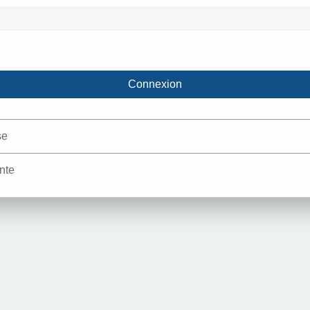
se
nte