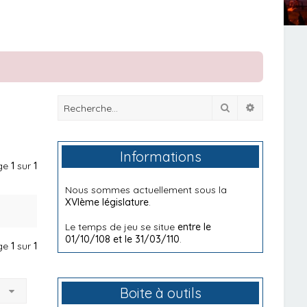
Rechercher
Recherche
Informations
age
1
sur
1
Nous sommes actuellement sous la
XVIème législature
.
Le temps de jeu se situe
entre le
01/10/108 et le 31/03/110
.
age
1
sur
1
à
Boite à outils