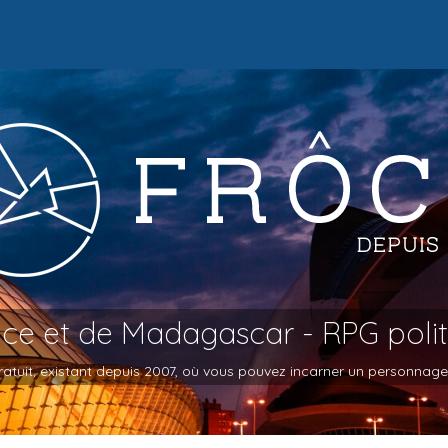
oce et de Madagascar - RPG poli
atuit, existant depuis 2007, où vous pouvez incarner un personnage et