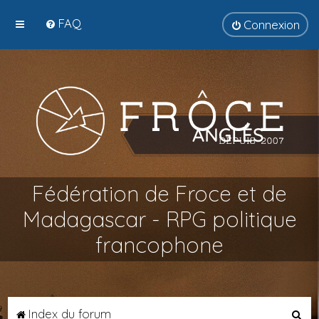
FAQ
Connexion
Fédération de Froce et de
Madagascar - RPG politique
francophone
R
Index du forum