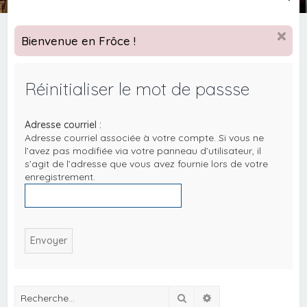
e
c
Bienvenue en Frôce !
h
e
Réinitialiser le mot de passse
r
c
Adresse courriel :
h
Adresse courriel associée à votre compte. Si vous ne
e
l’avez pas modifiée via votre panneau d’utilisateur, il
s’agit de l’adresse que vous avez fournie lors de votre
r
enregistrement.
Rechercher
Recherche avancée