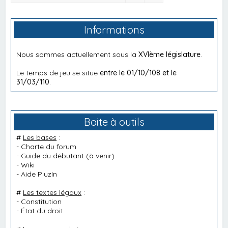
Informations
Nous sommes actuellement sous la
XVIème législature
.
Le temps de jeu se situe
entre le 01/10/108 et le
31/03/110
.
Boite à outils
#
Les bases
:
-
Charte du forum
-
Guide du débutant
(à venir)
-
Wiki
-
Aide PluzIn
#
Les textes légaux
:
-
Constitution
-
État du droit