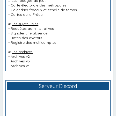
#
Les rouages du jeu
:
-
Carte électorale des métropoles
-
Calendrier frôceux et échelle de temps
-
Cartes de la Frôce
#
Les sujets utiles
:
-
Requêtes administratives
-
Signaler une absence
-
Bottin des avatars
-
Registre des multicomptes
#
Les archives
:
-
Archives v2
-
Archives v3
-
Archives v4
Serveur Discord