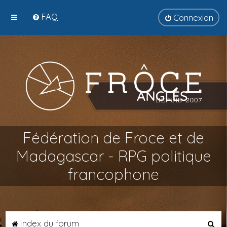
FAQ
Connexion
Fédération de Froce et de
Madagascar - RPG politique
francophone
R
Index du forum