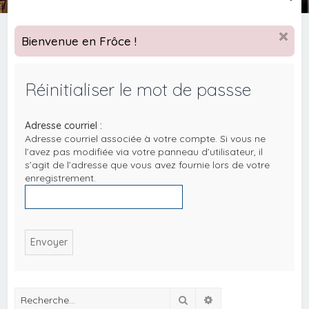
e
c
Bienvenue en Frôce !
h
e
Réinitialiser le mot de passse
r
c
Adresse courriel :
h
Adresse courriel associée à votre compte. Si vous ne
e
l’avez pas modifiée via votre panneau d’utilisateur, il
s’agit de l’adresse que vous avez fournie lors de votre
r
enregistrement.
Rechercher
Recherche avancée