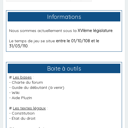
Informations
Nous sommes actuellement sous la
XVIème législature
.
Le temps de jeu se situe
entre le 01/10/108 et le
31/03/110
.
Boite à outils
#
Les bases
:
-
Charte du forum
-
Guide du débutant
(à venir)
-
Wiki
-
Aide PluzIn
#
Les textes légaux
:
-
Constitution
-
État du droit