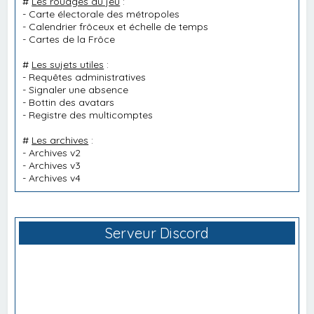
#
Les rouages du jeu
:
-
Carte électorale des métropoles
-
Calendrier frôceux et échelle de temps
-
Cartes de la Frôce
#
Les sujets utiles
:
-
Requêtes administratives
-
Signaler une absence
-
Bottin des avatars
-
Registre des multicomptes
#
Les archives
:
-
Archives v2
-
Archives v3
-
Archives v4
Serveur Discord