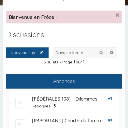
e
c
Bienvenue en Frôce !
h
e
Discussions
r
c
Rechercher
Recher
Nouveau sujet
h
e
3 sujets • Page
1
sur
1
r
Annonces
[FÉDÉRALES 108] - Dilemmes
Réponses :
3
[IMPORTANT] Charte du forum