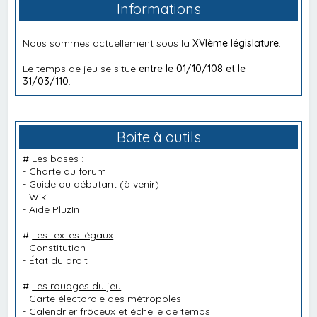
Informations
Nous sommes actuellement sous la
XVIème législature
.
Le temps de jeu se situe
entre le 01/10/108 et le
31/03/110
.
Boite à outils
#
Les bases
:
-
Charte du forum
-
Guide du débutant
(à venir)
-
Wiki
-
Aide PluzIn
#
Les textes légaux
:
-
Constitution
-
État du droit
#
Les rouages du jeu
:
-
Carte électorale des métropoles
-
Calendrier frôceux et échelle de temps