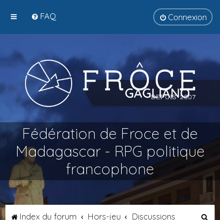
FAQ
Connexion
Fédération de Froce et de
Madagascar - RPG politique
francophone
R
Index du forum
Hors-jeu
Discussions