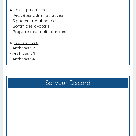
#
Les sujets utiles
:
-
Requêtes administratives
-
Signaler une absence
-
Bottin des avatars
-
Registre des multicomptes
#
Les archives
:
-
Archives v2
-
Archives v3
-
Archives v4
Serveur Discord