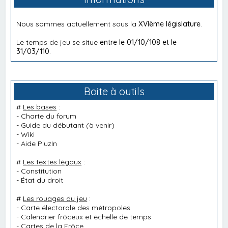
Nous sommes actuellement sous la
XVIème législature
.
Le temps de jeu se situe
entre le 01/10/108 et le
31/03/110
.
Boite à outils
#
Les bases
:
-
Charte du forum
-
Guide du débutant
(à venir)
-
Wiki
-
Aide PluzIn
#
Les textes légaux
:
-
Constitution
-
État du droit
#
Les rouages du jeu
:
-
Carte électorale des métropoles
-
Calendrier frôceux et échelle de temps
-
Cartes de la Frôce