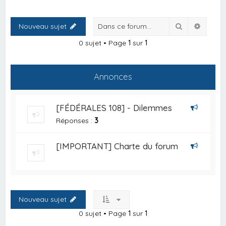
Rechercher
Recher
Nouveau sujet
0 sujet • Page
1
sur
1
Annonces
[FÉDÉRALES 108] - Dilemmes
Réponses :
3
[IMPORTANT] Charte du forum
Nouveau sujet
0 sujet • Page
1
sur
1