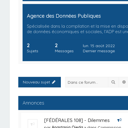
Agence des Données Publiques
Spécialisée dans la compilation et la mise en dispo
de données économiques et sociales, l'ADP est un
2
2
lun. 15 août 2022
Sujets
Messages
Dernier message
Reche
Nouveau sujet
Annonces
[FÉDÉRALES 108] - Dilemmes
par
Anastasia Ojeda
» dans
Commission