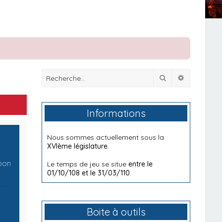
Rechercher
Recherche
Informations
Nous sommes actuellement sous la
XVIème législature
.
 bon
Le temps de jeu se situe
entre le
01/10/108 et le 31/03/110
.
Boite à outils