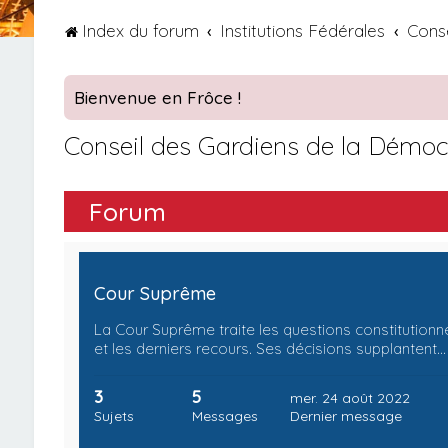
Index du forum
Institutions Fédérales
Conse
Bienvenue en Frôce !
Conseil des Gardiens de la Démoc
Forum
Cour Suprême
La Cour Suprême traite les questions constitutionne
et les derniers recours. Ses décisions supplantent…
3
5
mer. 24 août 2022
Sujets
Messages
Dernier message