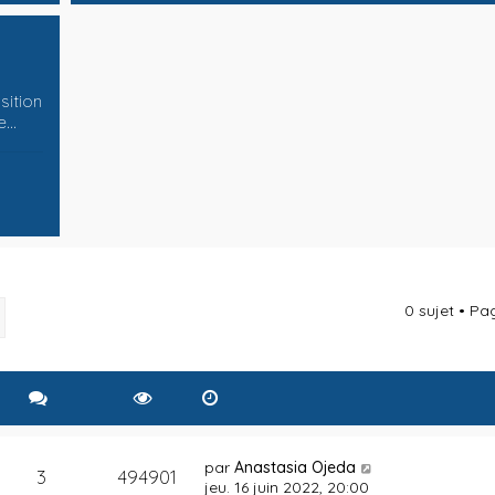
sition
e…
0 sujet • P
rcher
Recherche avancée
par
Anastasia Ojeda
3
494901
jeu. 16 juin 2022, 20:00