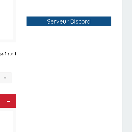
Serveur Discord
age
1
sur
1
à