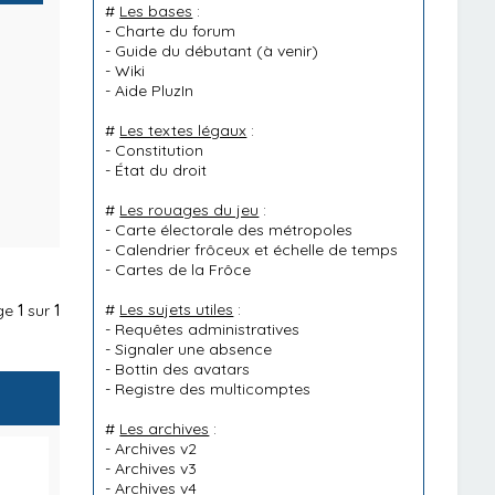
#
Les bases
:
-
Charte du forum
-
Guide du débutant
(à venir)
-
Wiki
-
Aide PluzIn
#
Les textes légaux
:
-
Constitution
-
État du droit
#
Les rouages du jeu
:
-
Carte électorale des métropoles
-
Calendrier frôceux et échelle de temps
-
Cartes de la Frôce
#
Les sujets utiles
:
age
1
sur
1
-
Requêtes administratives
-
Signaler une absence
-
Bottin des avatars
-
Registre des multicomptes
#
Les archives
:
-
Archives v2
-
Archives v3
-
Archives v4