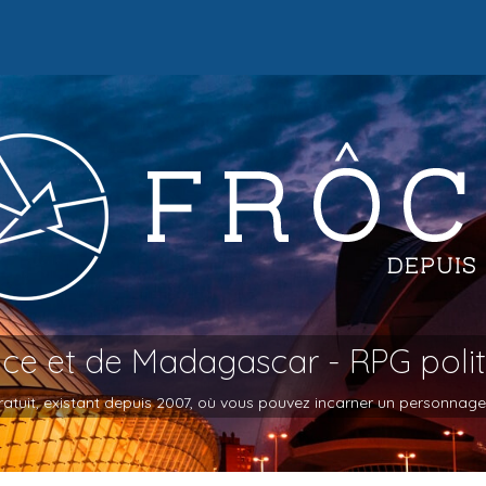
oce et de Madagascar - RPG poli
atuit, existant depuis 2007, où vous pouvez incarner un personnage et