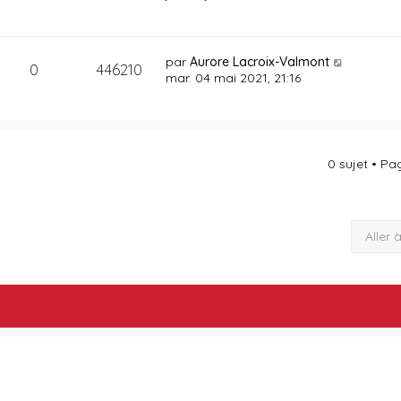
par
Aurore Lacroix-Valmont
0
446210
mar. 04 mai 2021, 21:16
0 sujet • P
Aller 