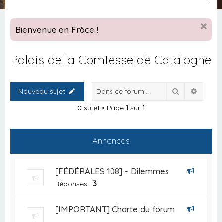
e
c
Bienvenue en Frôce !
h
e
Palais de la Comtesse de Catalogne
r
c
Rechercher
Recher
Nouveau sujet
h
e
0 sujet • Page
1
sur
1
r
Annonces
[FÉDÉRALES 108] - Dilemmes
Réponses :
3
[IMPORTANT] Charte du forum