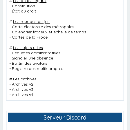
#
Les textes légaux
:
-
Constitution
-
État du droit
#
Les rouages du jeu
:
-
Carte électorale des métropoles
-
Calendrier frôceux et échelle de temps
-
Cartes de la Frôce
#
Les sujets utiles
:
-
Requêtes administratives
-
Signaler une absence
-
Bottin des avatars
-
Registre des multicomptes
#
Les archives
:
-
Archives v2
-
Archives v3
-
Archives v4
Serveur Discord