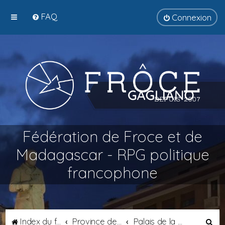
FAQ
Connexion
Fédération de Froce et de
Madagascar - RPG politique
francophone
R
Index du forum
Province de Catalogne
Palais de la Comtesse de Catalogne