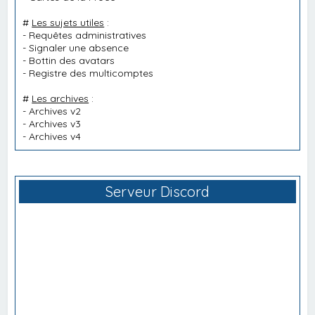
#
Les sujets utiles
:
-
Requêtes administratives
-
Signaler une absence
-
Bottin des avatars
-
Registre des multicomptes
#
Les archives
:
-
Archives v2
-
Archives v3
-
Archives v4
Serveur Discord