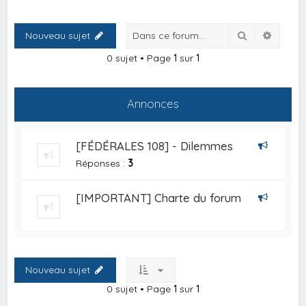
Rechercher
Recher
Nouveau sujet
0 sujet • Page
1
sur
1
Annonces
[FÉDÉRALES 108] - Dilemmes
Réponses :
3
[IMPORTANT] Charte du forum
Nouveau sujet
0 sujet • Page
1
sur
1