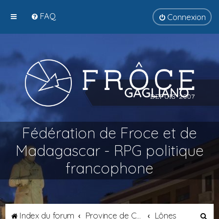
FAQ
Connexion
Fédération de Froce et de
Madagascar - RPG politique
francophone
R
Index du forum
Province de Catalogne
Lônes