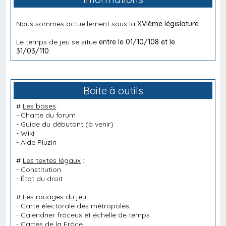
Nous sommes actuellement sous la
XVIème législature
.
Le temps de jeu se situe
entre le 01/10/108 et le
31/03/110
.
Boite à outils
#
Les bases
:
-
Charte du forum
-
Guide du débutant
(à venir)
-
Wiki
-
Aide PluzIn
#
Les textes légaux
:
-
Constitution
-
État du droit
#
Les rouages du jeu
:
-
Carte électorale des métropoles
-
Calendrier frôceux et échelle de temps
-
Cartes de la Frôce