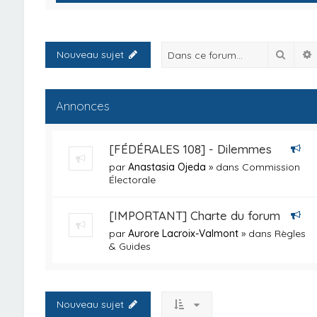
Reche
Nouveau sujet
Annonces
[FÉDÉRALES 108] - Dilemmes
par
Anastasia Ojeda
» dans
Commission
Électorale
[IMPORTANT] Charte du forum
par
Aurore Lacroix-Valmont
» dans
Règles
& Guides
Nouveau sujet