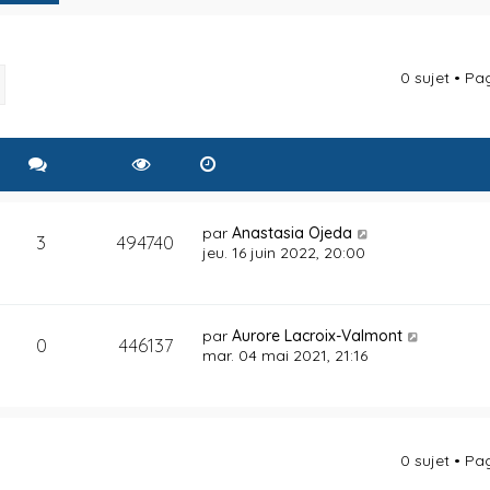
0 sujet • P
rcher
Recherche avancée
par
Anastasia Ojeda
3
494740
jeu. 16 juin 2022, 20:00
par
Aurore Lacroix-Valmont
0
446137
mar. 04 mai 2021, 21:16
0 sujet • P