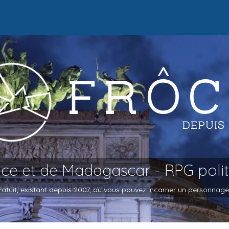
oce et de Madagascar - RPG poli
atuit, existant depuis 2007, où vous pouvez incarner un personnage et