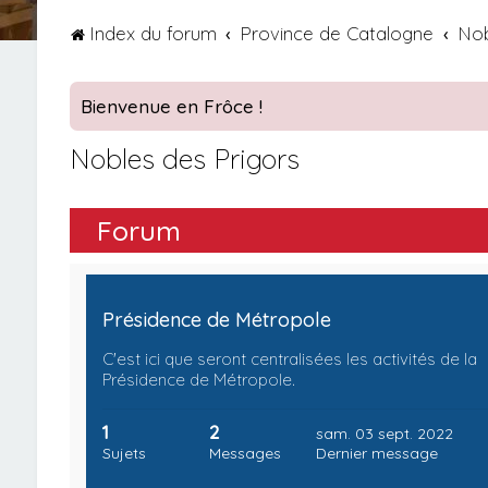
Index du forum
Province de Catalogne
Nob
Bienvenue en Frôce !
Nobles des Prigors
Forum
Présidence de Métropole
C'est ici que seront centralisées les activités de la
Présidence de Métropole.
1
2
sam. 03 sept. 2022
Sujets
Messages
Dernier message