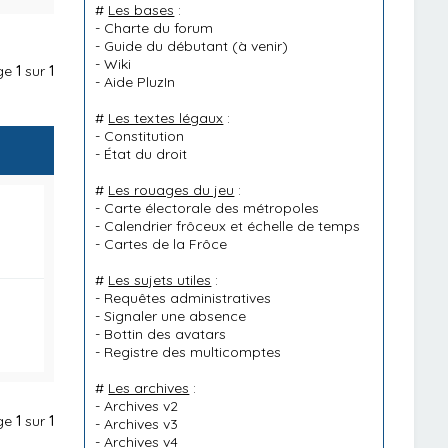
#
Les bases
:
-
Charte du forum
-
Guide du débutant
(à venir)
-
Wiki
age
1
sur
1
-
Aide PluzIn
#
Les textes légaux
:
-
Constitution
-
État du droit
#
Les rouages du jeu
:
-
Carte électorale des métropoles
-
Calendrier frôceux et échelle de temps
-
Cartes de la Frôce
#
Les sujets utiles
:
-
Requêtes administratives
-
Signaler une absence
-
Bottin des avatars
-
Registre des multicomptes
#
Les archives
:
-
Archives v2
age
1
sur
1
-
Archives v3
-
Archives v4