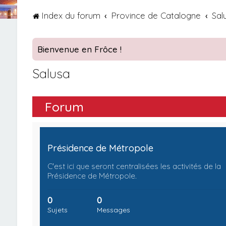
Index du forum
Province de Catalogne
Sal
Bienvenue en Frôce !
Salusa
Forum
Présidence de Métropole
C'est ici que seront centralisées les activités de la
Présidence de Métropole.
0
0
Sujets
Messages