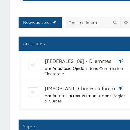
Reche
Nouveau sujet
Annonces
[FÉDÉRALES 108] - Dilemmes
par
Anastasia Ojeda
» dans
Commission
Électorale
[IMPORTANT] Charte du forum
par
Aurore Lacroix-Valmont
» dans
Règles
& Guides
Sujets