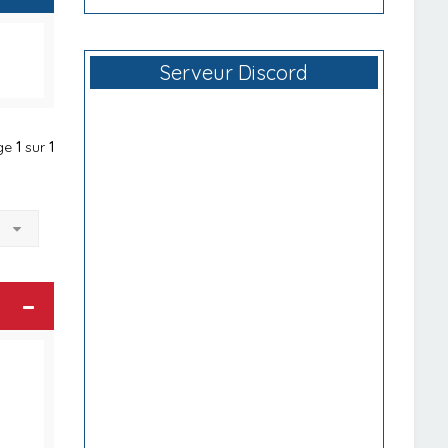
Serveur Discord
age
1
sur
1
à