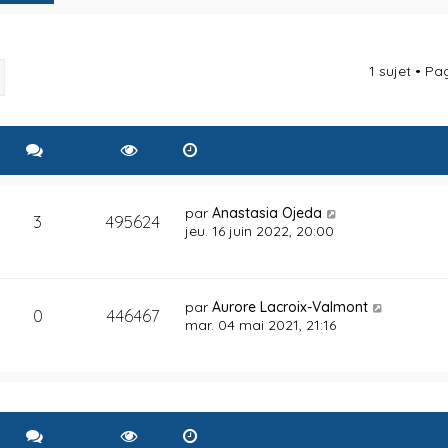
1 sujet • P
rcher
Recherche avancée
par
Anastasia Ojeda
3
495624
jeu. 16 juin 2022, 20:00
par
Aurore Lacroix-Valmont
0
446467
mar. 04 mai 2021, 21:16