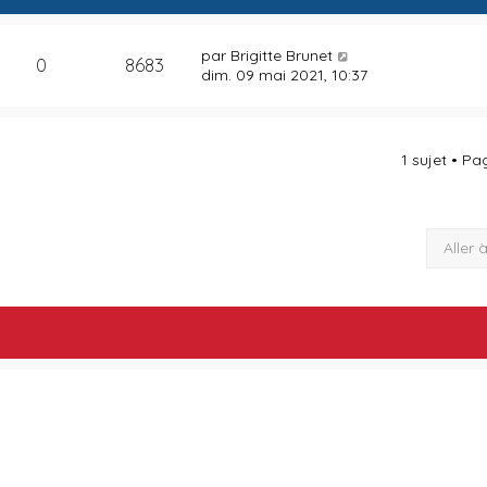
par
Brigitte Brunet
0
8683
dim. 09 mai 2021, 10:37
1 sujet • P
Aller 