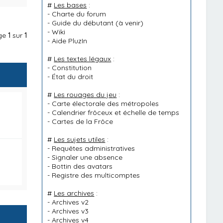
#
Les bases
:
-
Charte du forum
-
Guide du débutant
(à venir)
-
Wiki
age
1
sur
1
-
Aide PluzIn
#
Les textes légaux
:
-
Constitution
-
État du droit
#
Les rouages du jeu
:
-
Carte électorale des métropoles
-
Calendrier frôceux et échelle de temps
-
Cartes de la Frôce
#
Les sujets utiles
:
-
Requêtes administratives
-
Signaler une absence
-
Bottin des avatars
-
Registre des multicomptes
#
Les archives
:
-
Archives v2
-
Archives v3
-
Archives v4