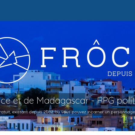
oce et de Madagascar - RPG poli
atuit, existant depuis 2007, où vous pouvez incarner un personnage et