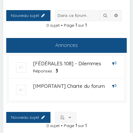
Rechercher
Recher
Nouveau sujet
0 sujet • Page
1
sur
1
Annonces
[FÉDÉRALES 108] - Dilemmes
Réponses :
3
[IMPORTANT] Charte du forum
Nouveau sujet
0 sujet • Page
1
sur
1