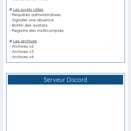
#
Les sujets utiles
:
-
Requêtes administratives
-
Signaler une absence
-
Bottin des avatars
-
Registre des multicomptes
#
Les archives
:
-
Archives v2
-
Archives v3
-
Archives v4
Serveur Discord