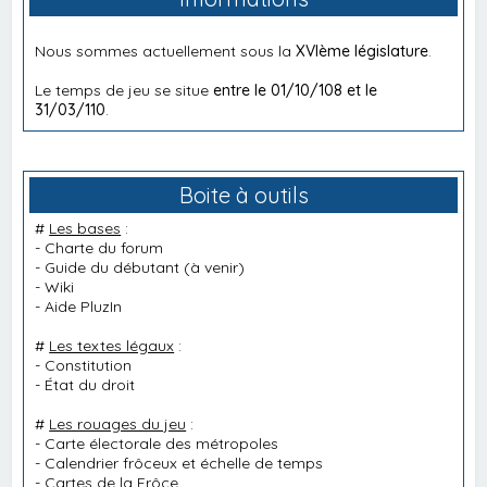
Nous sommes actuellement sous la
XVIème législature
.
Le temps de jeu se situe
entre le 01/10/108 et le
31/03/110
.
Boite à outils
#
Les bases
:
-
Charte du forum
-
Guide du débutant
(à venir)
-
Wiki
-
Aide PluzIn
#
Les textes légaux
:
-
Constitution
-
État du droit
#
Les rouages du jeu
:
-
Carte électorale des métropoles
-
Calendrier frôceux et échelle de temps
-
Cartes de la Frôce