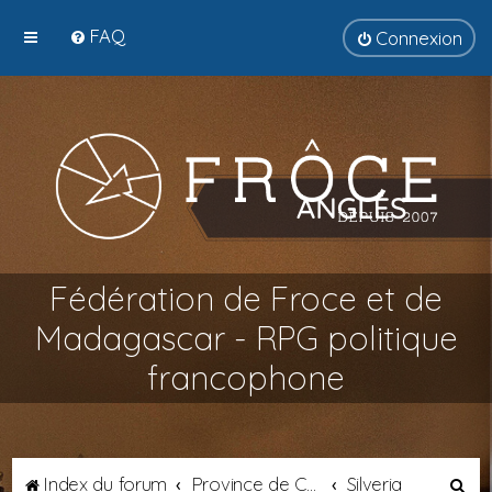
FAQ
Connexion
Fédération de Froce et de
Madagascar - RPG politique
francophone
R
Index du forum
Province de Catalogne
Silveria