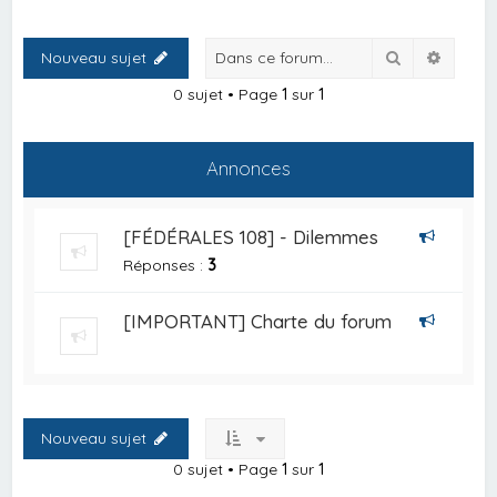
Rechercher
Recher
Nouveau sujet
0 sujet • Page
1
sur
1
Annonces
[FÉDÉRALES 108] - Dilemmes
Réponses :
3
[IMPORTANT] Charte du forum
Nouveau sujet
0 sujet • Page
1
sur
1