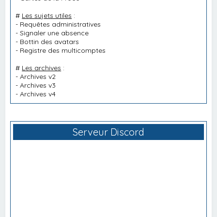
#
Les sujets utiles
:
-
Requêtes administratives
-
Signaler une absence
-
Bottin des avatars
-
Registre des multicomptes
#
Les archives
:
-
Archives v2
-
Archives v3
-
Archives v4
Serveur Discord