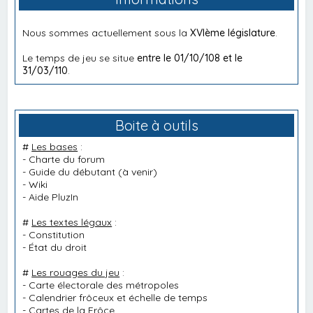
Nous sommes actuellement sous la
XVIème législature
.
Le temps de jeu se situe
entre le 01/10/108 et le
31/03/110
.
Boite à outils
#
Les bases
:
-
Charte du forum
-
Guide du débutant
(à venir)
-
Wiki
-
Aide PluzIn
#
Les textes légaux
:
-
Constitution
-
État du droit
#
Les rouages du jeu
:
-
Carte électorale des métropoles
-
Calendrier frôceux et échelle de temps
-
Cartes de la Frôce