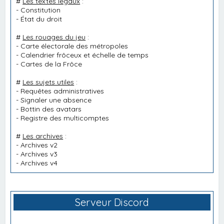
#
Les textes légaux
:
-
Constitution
-
État du droit
#
Les rouages du jeu
:
-
Carte électorale des métropoles
-
Calendrier frôceux et échelle de temps
-
Cartes de la Frôce
#
Les sujets utiles
:
-
Requêtes administratives
-
Signaler une absence
-
Bottin des avatars
-
Registre des multicomptes
#
Les archives
:
-
Archives v2
-
Archives v3
-
Archives v4
Serveur Discord