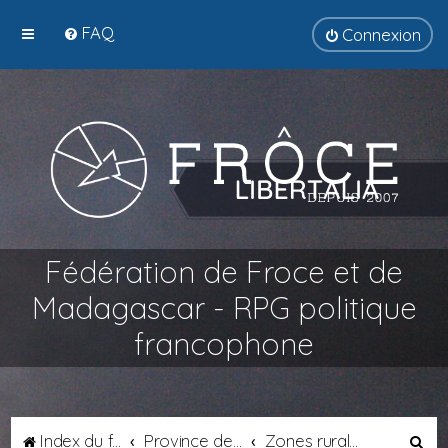
FAQ
Connexion
Fédération de Froce et de
Madagascar - RPG politique
francophone
R
Index du forum
Province de Catalogne
Zones rurales