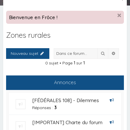
e
c
Bienvenue en Frôce !
h
e
Zones rurales
r
c
Rechercher
Recher
Nouveau sujet
h
e
0 sujet • Page
1
sur
1
r
Annonces
[FÉDÉRALES 108] - Dilemmes
Réponses :
3
[IMPORTANT] Charte du forum