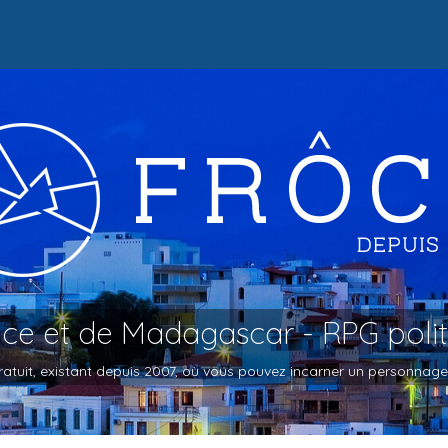
oce et de Madagascar - RPG poli
atuit, existant depuis 2007, où vous pouvez incarner un personnage et