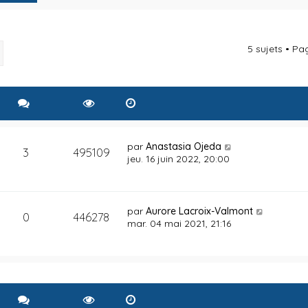
5 sujets • P
rcher
Recherche avancée
par
Anastasia Ojeda
3
495109
jeu. 16 juin 2022, 20:00
par
Aurore Lacroix-Valmont
0
446278
mar. 04 mai 2021, 21:16