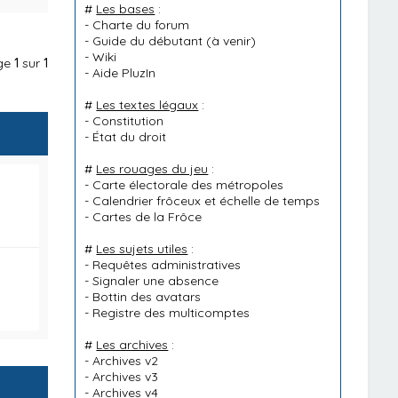
#
Les bases
:
-
Charte du forum
-
Guide du débutant
(à venir)
-
Wiki
age
1
sur
1
-
Aide PluzIn
#
Les textes légaux
:
-
Constitution
-
État du droit
#
Les rouages du jeu
:
-
Carte électorale des métropoles
-
Calendrier frôceux et échelle de temps
-
Cartes de la Frôce
#
Les sujets utiles
:
-
Requêtes administratives
-
Signaler une absence
-
Bottin des avatars
-
Registre des multicomptes
#
Les archives
:
-
Archives v2
-
Archives v3
-
Archives v4