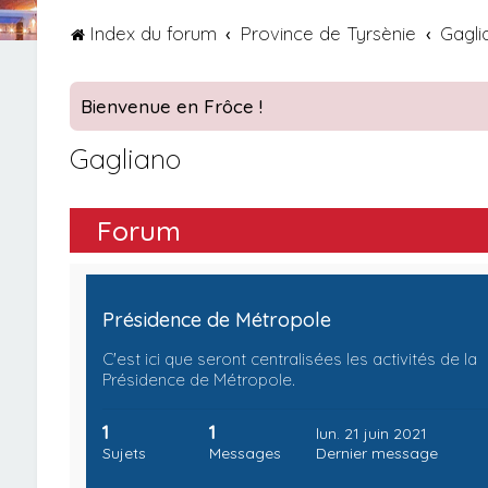
Index du forum
Province de Tyrsènie
Gagli
Bienvenue en Frôce !
Gagliano
Forum
Présidence de Métropole
C'est ici que seront centralisées les activités de la
Présidence de Métropole.
1
1
lun. 21 juin 2021
Sujets
Messages
Dernier message