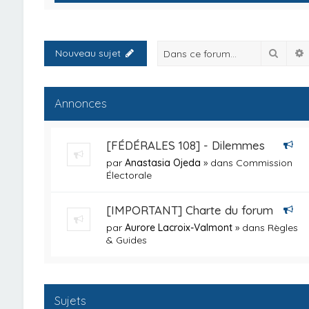
Reche
Nouveau sujet
Annonces
[FÉDÉRALES 108] - Dilemmes
par
Anastasia Ojeda
» dans
Commission
Électorale
[IMPORTANT] Charte du forum
par
Aurore Lacroix-Valmont
» dans
Règles
& Guides
Sujets