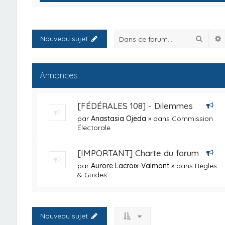
Reche
Nouveau sujet
Annonces
[FÉDÉRALES 108] - Dilemmes
par
Anastasia Ojeda
» dans
Commission
Électorale
[IMPORTANT] Charte du forum
par
Aurore Lacroix-Valmont
» dans
Règles
& Guides
Nouveau sujet