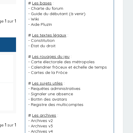
#
Les bases
:
-
Charte du forum
-
Guide du débutant
(à venir)
-
Wiki
age
1
sur
1
-
Aide PluzIn
#
Les textes légaux
:
-
Constitution
-
État du droit
#
Les rouages du jeu
:
-
Carte électorale des métropoles
-
Calendrier frôceux et échelle de temps
-
Cartes de la Frôce
#
Les sujets utiles
:
-
Requêtes administratives
-
Signaler une absence
-
Bottin des avatars
-
Registre des multicomptes
#
Les archives
:
-
Archives v2
age
1
sur
1
-
Archives v3
-
Archives v4