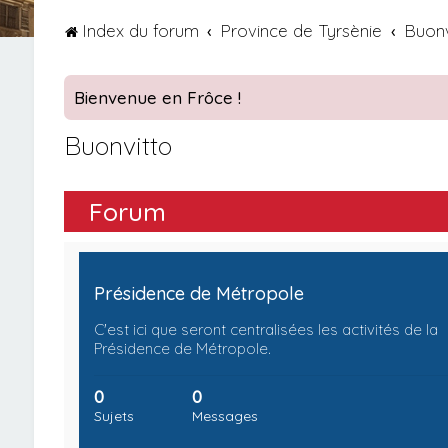
Index du forum
Province de Tyrsènie
Buonv
Bienvenue en Frôce !
Buonvitto
Forum
Présidence de Métropole
C'est ici que seront centralisées les activités de la
Présidence de Métropole.
0
0
Sujets
Messages