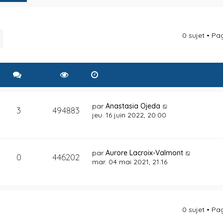
0 sujet • P
rcher
Recherche avancée
par
Anastasia Ojeda
3
494883
jeu. 16 juin 2022, 20:00
par
Aurore Lacroix-Valmont
0
446202
mar. 04 mai 2021, 21:16
0 sujet • P