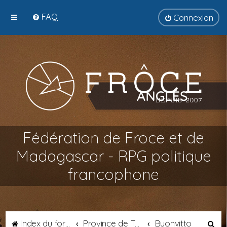
FAQ
Connexion
Fédération de Froce et de
Madagascar - RPG politique
francophone
R
Index du forum
Province de Tyrsènie
Buonvitto