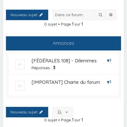
Rechercher
Recher
Nouveau sujet
0 sujet • Page
1
sur
1
Annonces
[FÉDÉRALES 108] - Dilemmes
Réponses :
3
[IMPORTANT] Charte du forum
Nouveau sujet
0 sujet • Page
1
sur
1