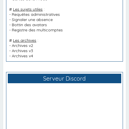
#
Les sujets utiles
:
-
Requêtes administratives
-
Signaler une absence
-
Bottin des avatars
-
Registre des multicomptes
#
Les archives
:
-
Archives v2
-
Archives v3
-
Archives v4
Serveur Discord