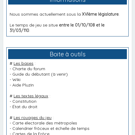
Nous sommes actuellement sous la
XVIème législature
.
Le temps de jeu se situe
entre le 01/10/108 et le
31/03/110
.
Boite à outils
#
Les bases
:
-
Charte du forum
-
Guide du débutant
(à venir)
-
Wiki
-
Aide PluzIn
#
Les textes légaux
:
-
Constitution
-
État du droit
#
Les rouages du jeu
:
-
Carte électorale des métropoles
-
Calendrier frôceux et échelle de temps
-
Cartes de la Frôce