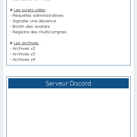
#
Les sujets utiles
:
-
Requêtes administratives
-
Signaler une absence
-
Bottin des avatars
-
Registre des multicomptes
#
Les archives
:
-
Archives v2
-
Archives v3
-
Archives v4
Serveur Discord