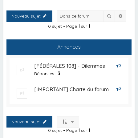
Rechercher
Recher
Nouveau sujet
0 sujet • Page
1
sur
1
Annonces
[FÉDÉRALES 108] - Dilemmes
Réponses :
3
[IMPORTANT] Charte du forum
Nouveau sujet
0 sujet • Page
1
sur
1