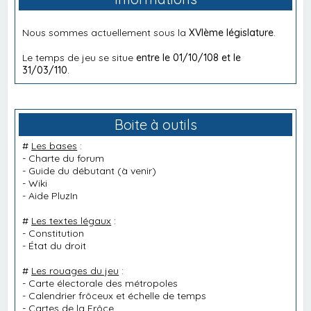
Nous sommes actuellement sous la
XVIème législature
.
Le temps de jeu se situe
entre le 01/10/108 et le
31/03/110
.
Boite à outils
#
Les bases
:
-
Charte du forum
-
Guide du débutant
(à venir)
-
Wiki
-
Aide PluzIn
#
Les textes légaux
:
-
Constitution
-
État du droit
#
Les rouages du jeu
:
-
Carte électorale des métropoles
-
Calendrier frôceux et échelle de temps
-
Cartes de la Frôce