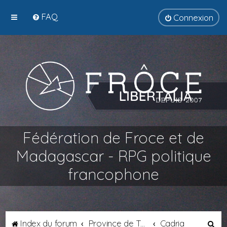
FAQ
Connexion
Fédération de Froce et de
Madagascar - RPG politique
francophone
R
Index du forum
Province de Tyrsènie
Cadria