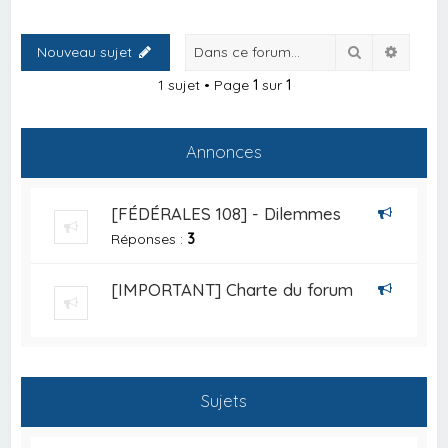
Rechercher
Recher
Nouveau sujet
1 sujet • Page
1
sur
1
Annonces
[FÉDÉRALES 108] - Dilemmes
Réponses :
3
[IMPORTANT] Charte du forum
Sujets