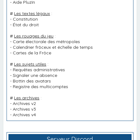
-
Aide PluzIn
#
Les textes légaux
:
-
Constitution
-
État du droit
#
Les rouages du jeu
:
-
Carte électorale des métropoles
-
Calendrier frôceux et échelle de temps
-
Cartes de la Frôce
#
Les sujets utiles
:
-
Requêtes administratives
-
Signaler une absence
-
Bottin des avatars
-
Registre des multicomptes
#
Les archives
:
-
Archives v2
-
Archives v3
-
Archives v4
Serveur Discord