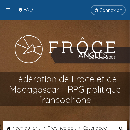
FAQ
Connexion
Fédération de Froce et de
Madagascar - RPG politique
francophone
R
Index du forum
Province de Tyrsènie
Catenaccio