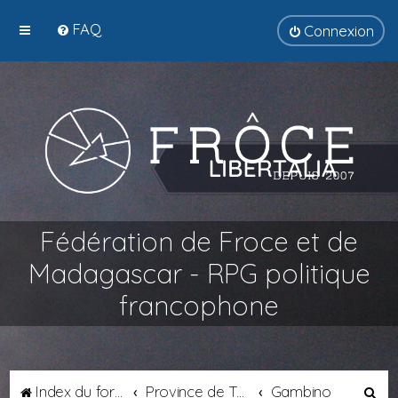
FAQ
Connexion
Fédération de Froce et de
Madagascar - RPG politique
francophone
R
Index du forum
Province de Tyrsènie
Gambino