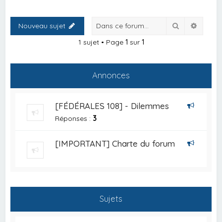
Rechercher
Recher
Nouveau sujet
1 sujet • Page
1
sur
1
Annonces
[FÉDÉRALES 108] - Dilemmes
Réponses :
3
[IMPORTANT] Charte du forum
Sujets