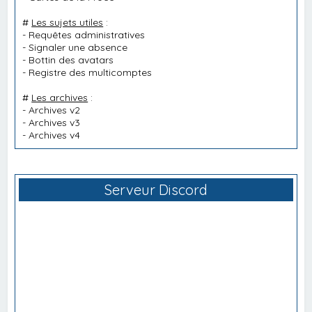
#
Les sujets utiles
:
-
Requêtes administratives
-
Signaler une absence
-
Bottin des avatars
-
Registre des multicomptes
#
Les archives
:
-
Archives v2
-
Archives v3
-
Archives v4
Serveur Discord