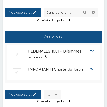
Rechercher
Recher
Nouveau sujet
0 sujet • Page
1
sur
1
Annonces
[FÉDÉRALES 108] - Dilemmes
Réponses :
3
[IMPORTANT] Charte du forum
Nouveau sujet
0 sujet • Page
1
sur
1