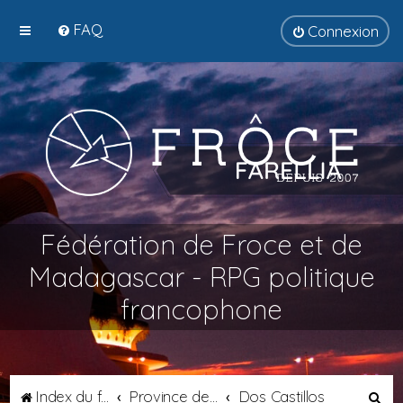
FAQ
Connexion
Fédération de Froce et de
Madagascar - RPG politique
francophone
R
Index du forum
Province de Septimanie
Dos Castillos