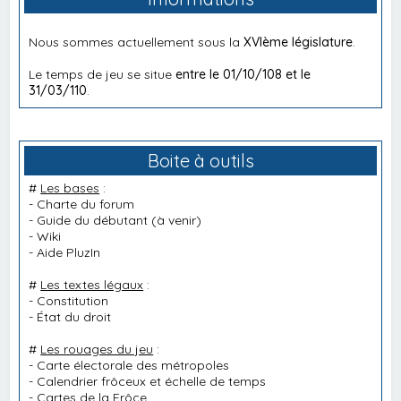
Nous sommes actuellement sous la
XVIème législature
.
Le temps de jeu se situe
entre le 01/10/108 et le
31/03/110
.
Boite à outils
#
Les bases
:
-
Charte du forum
-
Guide du débutant
(à venir)
-
Wiki
-
Aide PluzIn
#
Les textes légaux
:
-
Constitution
-
État du droit
#
Les rouages du jeu
:
-
Carte électorale des métropoles
-
Calendrier frôceux et échelle de temps
-
Cartes de la Frôce