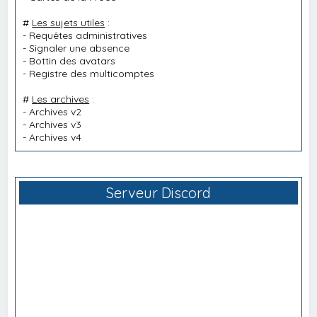
#
Les sujets utiles
:
-
Requêtes administratives
-
Signaler une absence
-
Bottin des avatars
-
Registre des multicomptes
#
Les archives
:
-
Archives v2
-
Archives v3
-
Archives v4
Serveur Discord