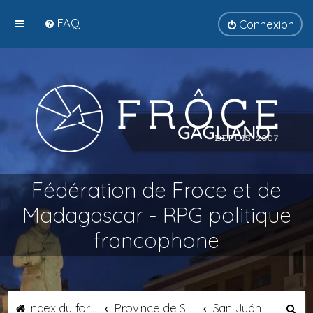
FAQ
Connexion
Fédération de Froce et de
Madagascar - RPG politique
francophone
R
Index du forum
Province de Septimanie
San Juán