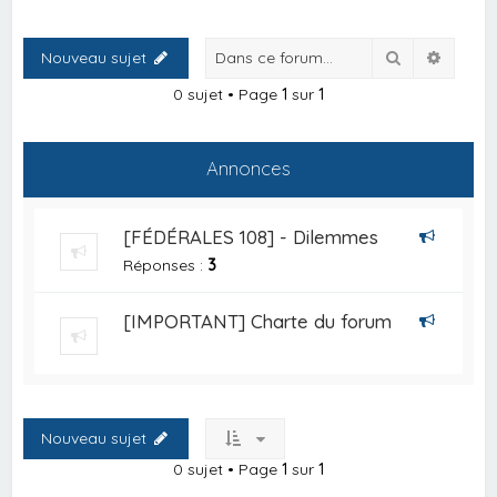
Rechercher
Recher
Nouveau sujet
0 sujet • Page
1
sur
1
Annonces
[FÉDÉRALES 108] - Dilemmes
Réponses :
3
[IMPORTANT] Charte du forum
Nouveau sujet
0 sujet • Page
1
sur
1