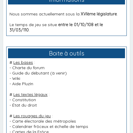
Nous sommes actuellement sous la
XVIème législature
.
Le temps de jeu se situe
entre le 01/10/108 et le
31/03/110
.
Boite à outils
#
Les bases
:
-
Charte du forum
-
Guide du débutant
(à venir)
-
Wiki
-
Aide PluzIn
#
Les textes légaux
:
-
Constitution
-
État du droit
#
Les rouages du jeu
:
-
Carte électorale des métropoles
-
Calendrier frôceux et échelle de temps
-
Cartes de la Frôce