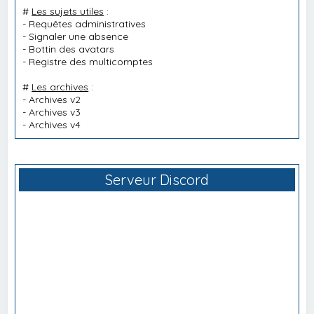
#
Les sujets utiles
:
-
Requêtes administratives
-
Signaler une absence
-
Bottin des avatars
-
Registre des multicomptes
#
Les archives
:
-
Archives v2
-
Archives v3
-
Archives v4
Serveur Discord