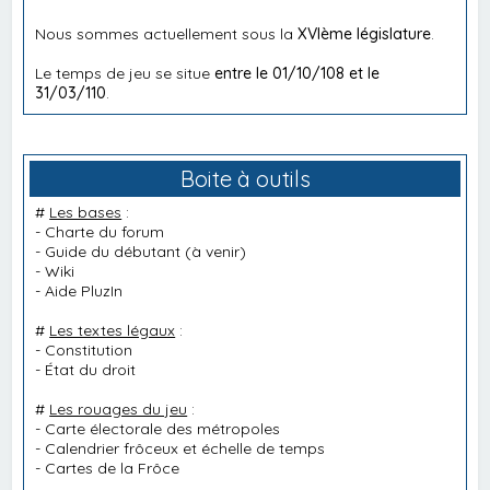
Nous sommes actuellement sous la
XVIème législature
.
Le temps de jeu se situe
entre le 01/10/108 et le
31/03/110
.
Boite à outils
#
Les bases
:
-
Charte du forum
-
Guide du débutant
(à venir)
-
Wiki
-
Aide PluzIn
#
Les textes légaux
:
-
Constitution
-
État du droit
#
Les rouages du jeu
:
-
Carte électorale des métropoles
-
Calendrier frôceux et échelle de temps
-
Cartes de la Frôce