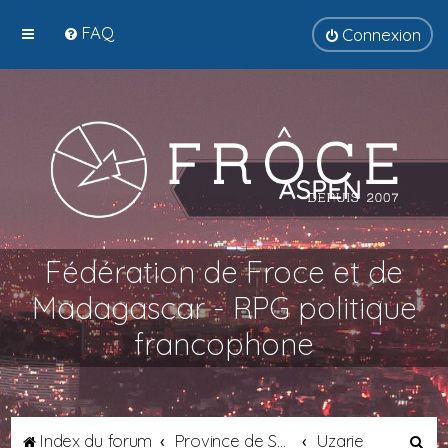
FAQ
Connexion
Fédération de Froce et de
Madagascar - RPG politique
francophone
R
Index du forum
Province de Septimanie
Uzarie