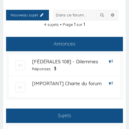
Rechercher
Recher
Nouveau sujet
4 sujets • Page
1
sur
1
Annonces
[FÉDÉRALES 108] - Dilemmes
Réponses :
3
[IMPORTANT] Charte du forum
Sujets