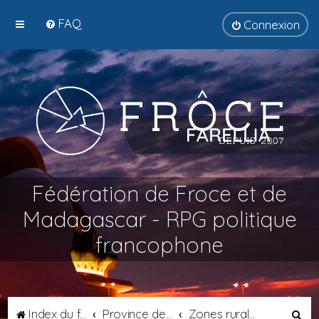
FAQ
Connexion
Fédération de Froce et de
Madagascar - RPG politique
francophone
R
Index du forum
Province de Septimanie
Zones rurales