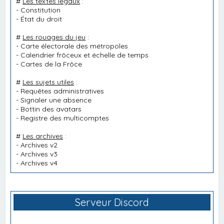
#
Les textes légaux
:
-
Constitution
-
État du droit
#
Les rouages du jeu
:
-
Carte électorale des métropoles
-
Calendrier frôceux et échelle de temps
-
Cartes de la Frôce
#
Les sujets utiles
:
-
Requêtes administratives
-
Signaler une absence
-
Bottin des avatars
-
Registre des multicomptes
#
Les archives
:
-
Archives v2
-
Archives v3
-
Archives v4
Serveur Discord