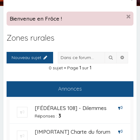
e
c
Bienvenue en Frôce !
h
e
Zones rurales
r
c
Rechercher
Recher
Nouveau sujet
h
e
0 sujet • Page
1
sur
1
r
Annonces
[FÉDÉRALES 108] - Dilemmes
Réponses :
3
[IMPORTANT] Charte du forum