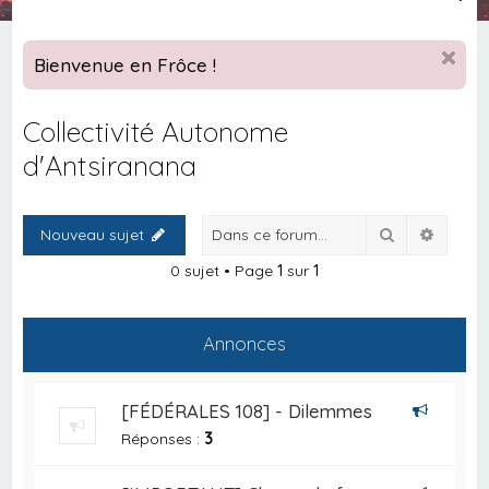
e
c
Bienvenue en Frôce !
h
e
Collectivité Autonome
r
d'Antsiranana
c
h
Rechercher
Recher
e
Nouveau sujet
r
0 sujet • Page
1
sur
1
Annonces
[FÉDÉRALES 108] - Dilemmes
Réponses :
3