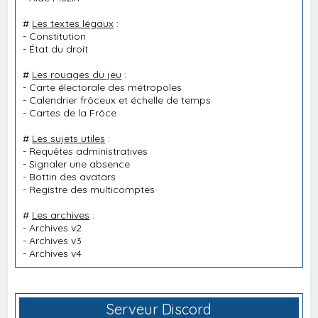
#
Les textes légaux
:
-
Constitution
-
État du droit
#
Les rouages du jeu
:
-
Carte électorale des métropoles
-
Calendrier frôceux et échelle de temps
-
Cartes de la Frôce
#
Les sujets utiles
:
-
Requêtes administratives
-
Signaler une absence
-
Bottin des avatars
-
Registre des multicomptes
#
Les archives
:
-
Archives v2
-
Archives v3
-
Archives v4
Serveur Discord