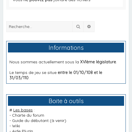
Rechercher
Recherche avancée
Informations
Nous sommes actuellement sous la
XVIème législature
.
Le temps de jeu se situe
entre le 01/10/108 et le
31/03/110
.
Boite à outils
#
Les bases
:
-
Charte du forum
-
Guide du débutant
(à venir)
-
Wiki
-
Aide PluzIn