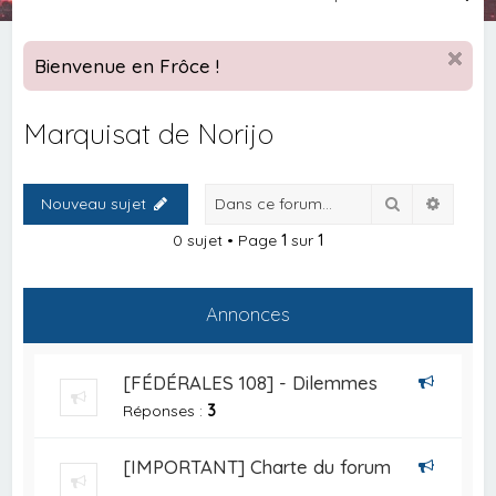
e
c
Bienvenue en Frôce !
h
e
Marquisat de Norijo
r
c
Rechercher
Recher
Nouveau sujet
h
e
0 sujet • Page
1
sur
1
r
Annonces
[FÉDÉRALES 108] - Dilemmes
Réponses :
3
[IMPORTANT] Charte du forum