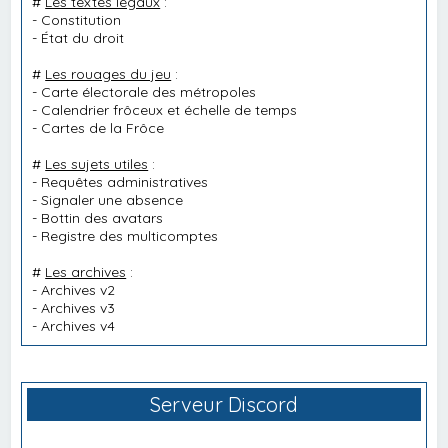
#
Les textes légaux
:
-
Constitution
-
État du droit
#
Les rouages du jeu
:
-
Carte électorale des métropoles
-
Calendrier frôceux et échelle de temps
-
Cartes de la Frôce
#
Les sujets utiles
:
-
Requêtes administratives
-
Signaler une absence
-
Bottin des avatars
-
Registre des multicomptes
#
Les archives
:
-
Archives v2
-
Archives v3
-
Archives v4
Serveur Discord