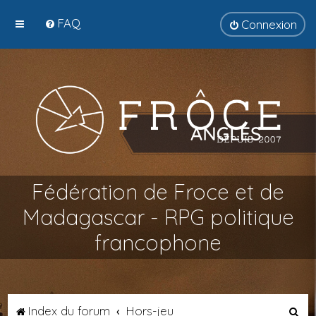
FAQ
Connexion
Fédération de Froce et de
Madagascar - RPG politique
francophone
R
Index du forum
Hors-jeu