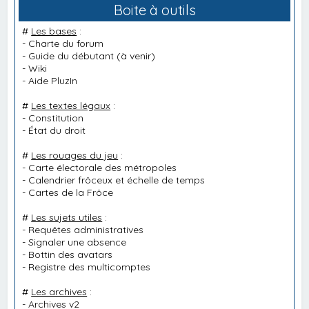
Boite à outils
#
Les bases
:
-
Charte du forum
-
Guide du débutant
(à venir)
-
Wiki
-
Aide PluzIn
#
Les textes légaux
:
-
Constitution
-
État du droit
#
Les rouages du jeu
:
-
Carte électorale des métropoles
-
Calendrier frôceux et échelle de temps
-
Cartes de la Frôce
#
Les sujets utiles
:
-
Requêtes administratives
-
Signaler une absence
-
Bottin des avatars
-
Registre des multicomptes
#
Les archives
:
-
Archives v2