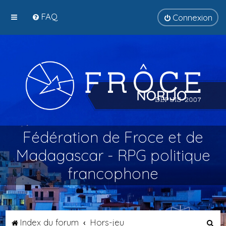
FAQ
Connexion
Fédération de Froce et de
Madagascar - RPG politique
francophone
R
Index du forum
Hors-jeu