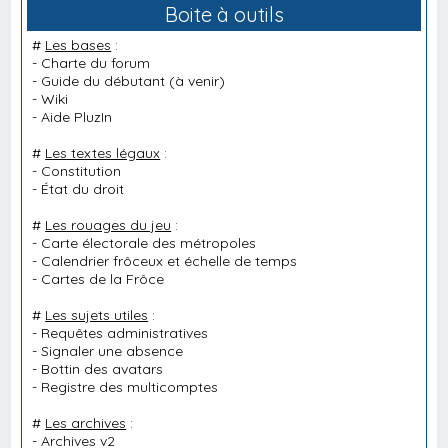
Boite à outils
#
Les bases
:
-
Charte du forum
-
Guide du débutant
(à venir)
-
Wiki
-
Aide PluzIn
#
Les textes légaux
:
-
Constitution
-
État du droit
#
Les rouages du jeu
:
-
Carte électorale des métropoles
-
Calendrier frôceux et échelle de temps
-
Cartes de la Frôce
#
Les sujets utiles
:
-
Requêtes administratives
-
Signaler une absence
-
Bottin des avatars
-
Registre des multicomptes
#
Les archives
:
-
Archives v2